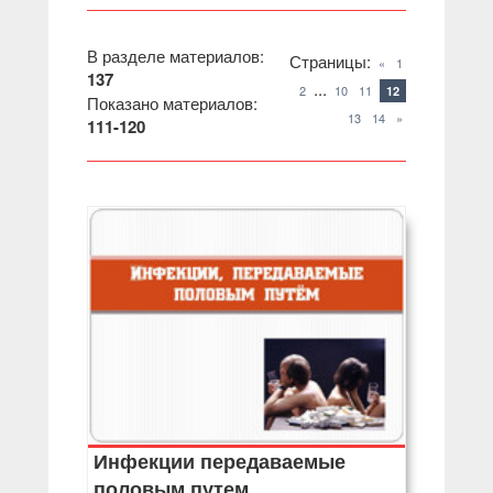
В разделе материалов
:
Страницы
:
«
1
137
...
2
10
11
12
Показано материалов
:
13
14
»
111-120
Инфекции передаваемые
половым путем