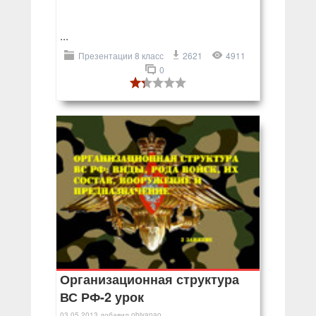
...
Презентации 8 класс
2621
4911
0
Организационная структура
ВС РФ-2 урок
03.05.2013
добавил
objyanao