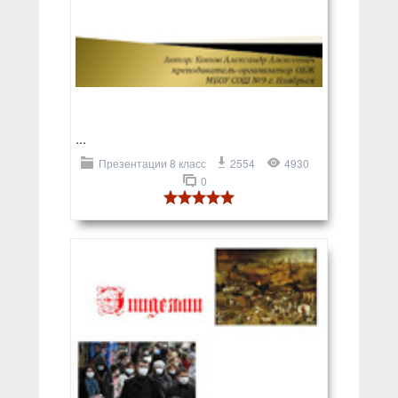
...
Презентации 8 класс
2554
4930
0