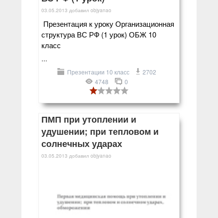
03.05.2013
добавил
objyanao
Презентация к уроку Организационная
структура ВС РФ (1 урок) ОБЖ 10
класс
...
Презентации 10 класс
2702
4748
0
ПМП при утоплении и
удушении; при тепловом и
солнечных ударах
03.05.2013
добавил
objyanao