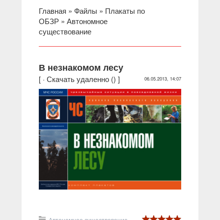
Главная
»
Файлы
»
Плакаты по
ОБЗР
»
Автономное
существование
В незнакомом лесу
[ ·
Скачать удаленно
() ]
06.05.2013, 14:07
Автономное существование